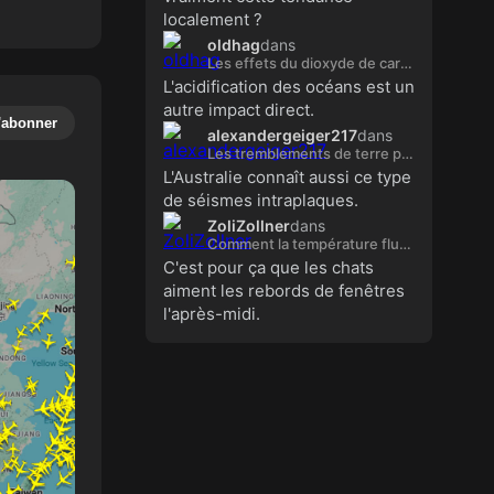
localement ?
oldhag
dans
Les effets du dioxyde de carbone sur la pollution atmosphérique
L'acidification des océans est un
autre impact direct.
'abonner
alexandergeiger217
dans
Les tremblements de terre peuvent frapper presque n'importe où
L'Australie connaît aussi ce type
de séismes intraplaques.
ZoliZollner
dans
Comment la température fluctue-t-elle au cours de la journée ?
C'est pour ça que les chats
aiment les rebords de fenêtres
l'après-midi.