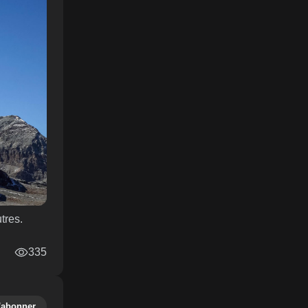
tres.
335
'abonner