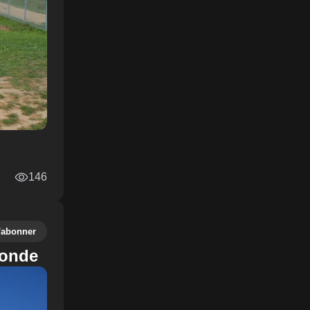
146
'abonner
monde