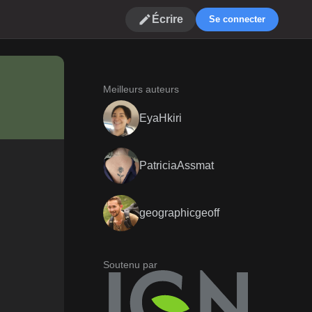
Écrire
Se connecter
Meilleurs auteurs
EyaHkiri
PatriciaAssmat
geographicgeoff
Soutenu par