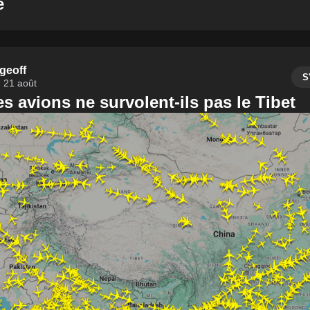
e
geoff
S
21 août
s avions ne survolent-ils pas le Tibet