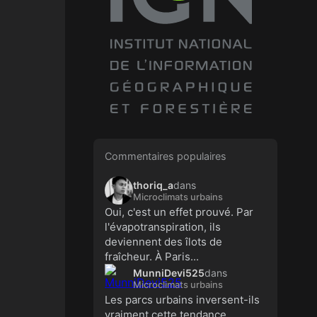
Commentaires populaires
thoriq_a
dans
Microclimats urbains
Oui, c'est un effet prouvé. Par
l'évapotranspiration, ils
deviennent des îlots de
fraîcheur. À Paris...
MunniDevi525
dans
Microclimats urbains
Les parcs urbains inversent-ils
vraiment cette tendance