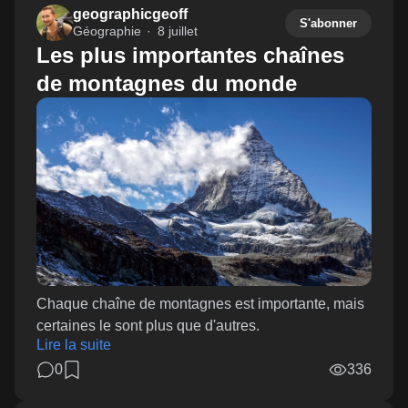
geographicgeoff
S'abonner
Géographie
8 juillet
Les plus importantes chaînes
de montagnes du monde
Chaque chaîne de montagnes est importante, mais
certaines le sont plus que d'autres.
Lire la suite
0
336