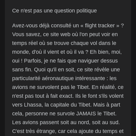
Ce n'est pas une question politique
Avez-vous déjà consulté un « flight tracker » ?
Vous savez, ce site web où l'on peut voir en
temps réel où se trouve chaque vol dans le
monde, d'où il vient et où il va ? Eh bien, moi,
oui ! Parfois, je ne fais que naviguer dessus
sans fin. Quoi qu'il en soit, ce site révèle une
particularité aéronautique intéressante : les
avions ne survolent pas le Tibet. En réalité, ce
n'est pas tout à fait exact. Ils le font s'ils volent
vers Lhassa, la capitale du Tibet. Mais à part
cela, personne ne survole JAMAIS le Tibet.
Les avions passent soit au nord, soit au sud.
C'est très étrange, car cela ajoute du temps et