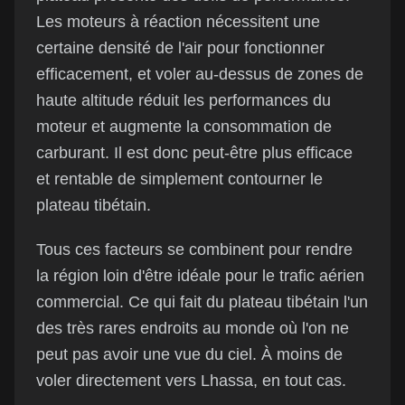
Les moteurs à réaction nécessitent une
certaine densité de l'air pour fonctionner
efficacement, et voler au-dessus de zones de
haute altitude réduit les performances du
moteur et augmente la consommation de
carburant. Il est donc peut-être plus efficace
et rentable de simplement contourner le
plateau tibétain.
Tous ces facteurs se combinent pour rendre
la région loin d'être idéale pour le trafic aérien
commercial. Ce qui fait du plateau tibétain l'un
des très rares endroits au monde où l'on ne
peut pas avoir une vue du ciel. À moins de
voler directement vers Lhassa, en tout cas.