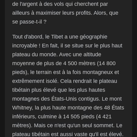
de l'argent à des vols qui cherchent par
ailleurs à maximiser leurs profits. Alors, que
se passe-t-il ?
Tout d'abord, le Tibet a une géographie
incroyable ! En fait, il se situe sur le plus haut
plateau du monde. Avec une altitude
moyenne de plus de 4 500 mètres (14 800
pieds), le terrain est à la fois montagneux et
extrêmement isolé. Cela rendrait le plateau
tibétain plus élevé que les plus hautes
montagnes des États-Unis contigus. Le mont
Whitney, la plus haute montagne des 48 États
inférieurs, culmine à 14 505 pieds (4 421
mètres). Mais ce n'est qu'un seul sommet. Le
plateau tibétain est aussi vaste qu'il est élevé.