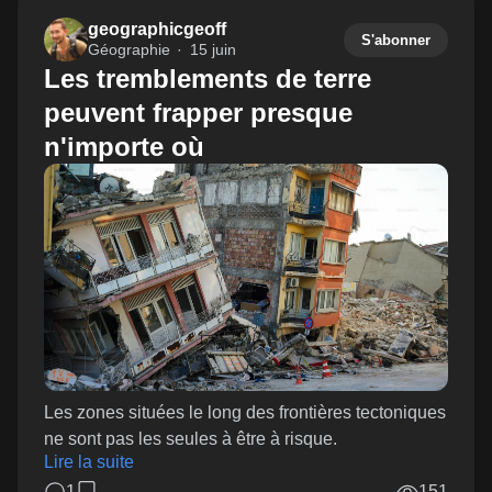
geographicgeoff
S'abonner
Géographie
15 juin
Les tremblements de terre
peuvent frapper presque
n'importe où
Les zones situées le long des frontières tectoniques
ne sont pas les seules à être à risque.
Lire la suite
1
151