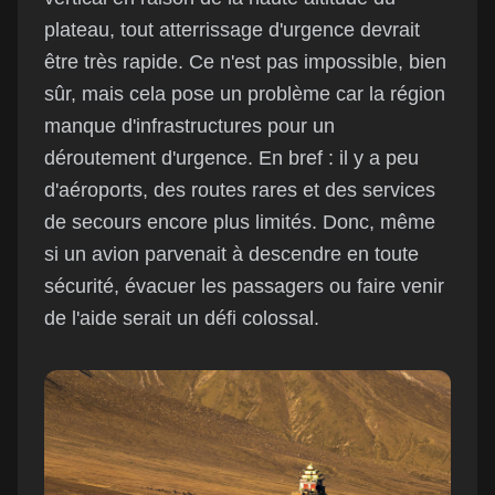
plateau, tout atterrissage d'urgence devrait
être très rapide. Ce n'est pas impossible, bien
sûr, mais cela pose un problème car la région
manque d'infrastructures pour un
déroutement d'urgence. En bref : il y a peu
d'aéroports, des routes rares et des services
de secours encore plus limités. Donc, même
si un avion parvenait à descendre en toute
sécurité, évacuer les passagers ou faire venir
de l'aide serait un défi colossal.