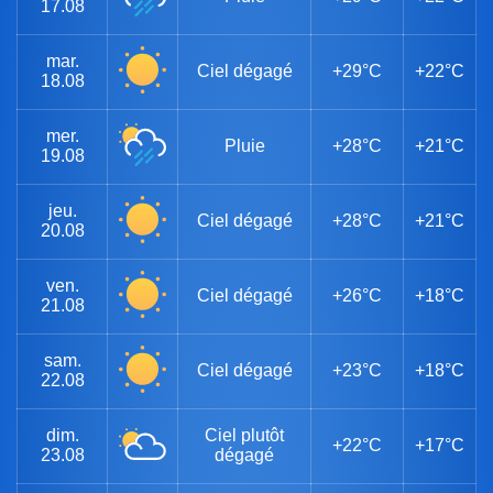
17.08
mar.
Ciel dégagé
+29°C
+22°C
18.08
mer.
Pluie
+28°C
+21°C
19.08
jeu.
Ciel dégagé
+28°C
+21°C
20.08
ven.
Ciel dégagé
+26°C
+18°C
21.08
sam.
Ciel dégagé
+23°C
+18°C
22.08
dim.
Ciel plutôt
+22°C
+17°C
23.08
dégagé