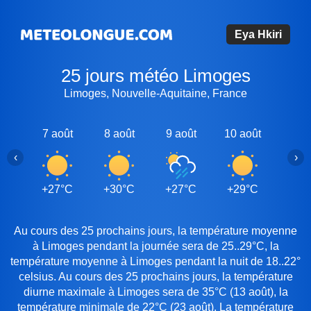
Eya Hkiri
25 jours météo Limoges
Limoges, Nouvelle-Aquitaine, France
7 août
8 août
9 août
10 août
11 a
‹
›
+27°C
+30°C
+27°C
+29°C
+32
Au cours des 25 prochains jours, la température moyenne
à Limoges pendant la journée sera de 25..29°C, la
température moyenne à Limoges pendant la nuit de 18..22°
celsius. Au cours des 25 prochains jours, la température
diurne maximale à Limoges sera de 35°C (13 août), la
température minimale de 22°C (23 août). La température