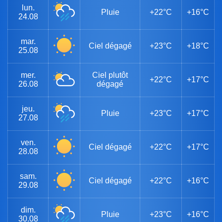
lun.
Pluie
+22°C
+16°C
24.08
mar.
Ciel dégagé
+23°C
+18°C
25.08
mer.
Ciel plutôt
+22°C
+17°C
26.08
dégagé
jeu.
Pluie
+23°C
+17°C
27.08
ven.
Ciel dégagé
+22°C
+17°C
28.08
sam.
Ciel dégagé
+22°C
+16°C
29.08
dim.
Pluie
+23°C
+16°C
30.08