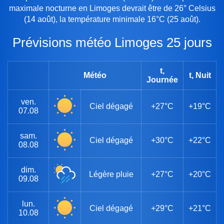
maximale nocturne en Limoges devrait être de 26° Celsius
(14 août), la température minimale 16°C (25 août).
Prévisions météo Limoges 25 jours
t,
Météo
t, Nuit
Journée
ven.
Ciel dégagé
+27°C
+19°C
07.08
sam.
Ciel dégagé
+30°C
+22°C
08.08
dim.
Légère pluie
+27°C
+20°C
09.08
lun.
Ciel dégagé
+29°C
+21°C
10.08