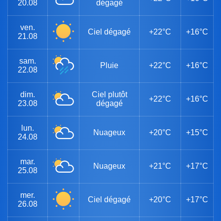
20.08
dégagé
ven.
Ciel dégagé
+22°C
+16°C
21.08
sam.
Pluie
+22°C
+16°C
22.08
dim.
Ciel plutôt
+22°C
+16°C
23.08
dégagé
lun.
Nuageux
+20°C
+15°C
24.08
mar.
Nuageux
+21°C
+17°C
25.08
mer.
Ciel dégagé
+20°C
+17°C
26.08