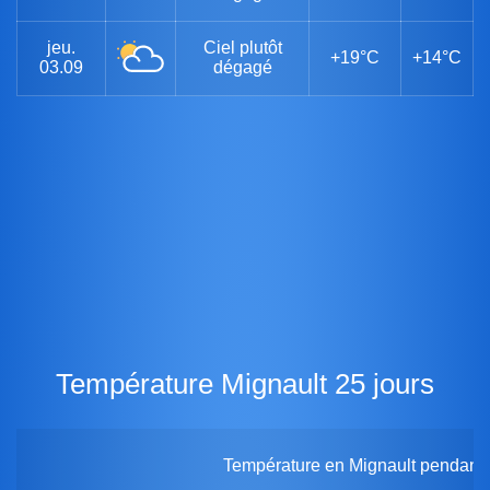
jeu.
Ciel plutôt
+19°C
+14°C
03.09
dégagé
Température Mignault 25 jours
Température en Mignault pendant 