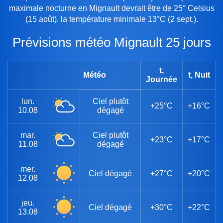
maximale nocturne en Mignault devrait être de 25° Celsius
(15 août), la température minimale 13°C (2 sept.).
Prévisions météo Mignault 25 jours
t,
Météo
t, Nuit
Journée
lun.
Ciel plutôt
+25°C
+16°C
10.08
dégagé
mar.
Ciel plutôt
+23°C
+17°C
11.08
dégagé
mer.
Ciel dégagé
+27°C
+20°C
12.08
jeu.
Ciel dégagé
+30°C
+22°C
13.08