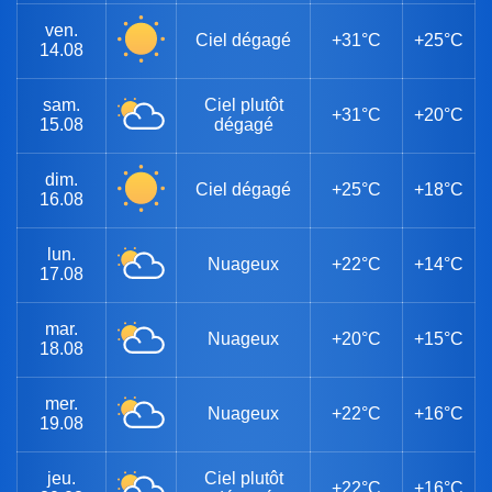
ven.
Ciel dégagé
+31°C
+25°C
14.08
sam.
Ciel plutôt
+31°C
+20°C
15.08
dégagé
dim.
Ciel dégagé
+25°C
+18°C
16.08
lun.
Nuageux
+22°C
+14°C
17.08
mar.
Nuageux
+20°C
+15°C
18.08
mer.
Nuageux
+22°C
+16°C
19.08
jeu.
Ciel plutôt
+22°C
+16°C