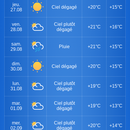
jeu.
Ciel dégagé
+20°C
+15°C
27.08
ven.
Ciel plutôt
+21°C
+16°C
28.08
dégagé
sam.
Pluie
+21°C
+15°C
29.08
dim.
Ciel dégagé
+20°C
+15°C
30.08
lun.
Ciel plutôt
+19°C
+15°C
31.08
dégagé
mar.
Ciel plutôt
+19°C
+13°C
01.09
dégagé
mer.
Ciel plutôt
+20°C
+14°C
02.09
dégagé