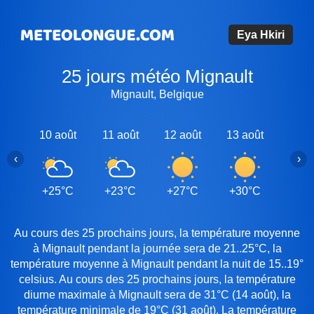
Eya Hkiri
25 jours météo Mignault
Mignault, Belgique
10 août
11 août
12 août
13 août
14 a
‹
›
+25°C
+23°C
+27°C
+30°C
+31
Au cours des 25 prochains jours, la température moyenne
à Mignault pendant la journée sera de 21..25°C, la
température moyenne à Mignault pendant la nuit de 15..19°
celsius. Au cours des 25 prochains jours, la température
diurne maximale à Mignault sera de 31°C (14 août), la
température minimale de 19°C (31 août). La température