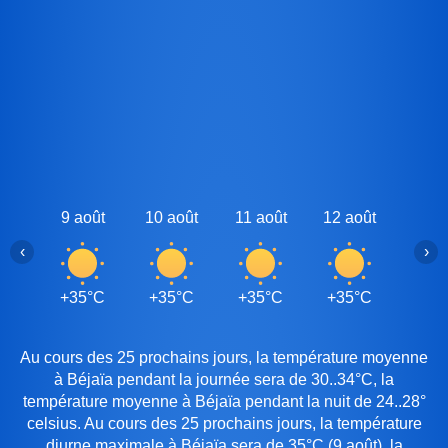
9 août
10 août
11 août
12 août
13 a
‹
›
+35°C
+35°C
+35°C
+35°C
+32
Au cours des 25 prochains jours, la température moyenne
à Béjaïa pendant la journée sera de 30..34°C, la
température moyenne à Béjaïa pendant la nuit de 24..28°
celsius. Au cours des 25 prochains jours, la température
diurne maximale à Béjaïa sera de 35°C (9 août), la