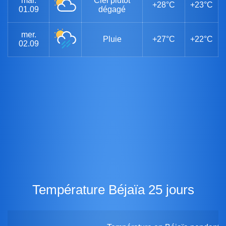
mar.
Ciel plutôt
+28°C
+23°C
01.09
dégagé
mer.
Pluie
+27°C
+22°C
02.09
Température Béjaïa 25 jours