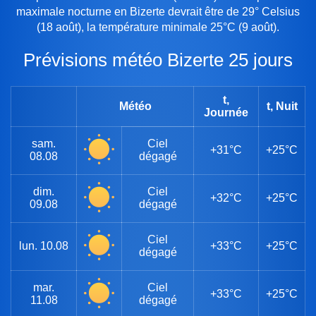
maximale nocturne en Bizerte devrait être de 29° Celsius
(18 août), la température minimale 25°C (9 août).
Prévisions météo Bizerte 25 jours
t,
Météo
t, Nuit
Journée
sam.
Ciel
+31°C
+25°C
08.08
dégagé
dim.
Ciel
+32°C
+25°C
09.08
dégagé
Ciel
lun.
10.08
+33°C
+25°C
dégagé
mar.
Ciel
+33°C
+25°C
11.08
dégagé