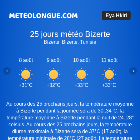
Eya Hkiri
25 jours météo Bizerte
Bizerte, Bizerte, Tunisie
8 août
9 août
10 août
11 août
12 a
‹
›
+31°C
+32°C
+33°C
+33°C
+35
Au cours des 25 prochains jours, la température moyenne
à Bizerte pendant la journée sera de 30..34°C, la
température moyenne à Bizerte pendant la nuit de 24..28°
celsius. Au cours des 25 prochains jours, la température
diurne maximale à Bizerte sera de 37°C (17 août), la
température minimale de 28°C (27 août). La température