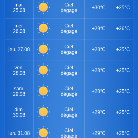
mar.
Ciel
+30°C
+25°C
25.08
dégagé
mer.
Ciel
+29°C
+26°C
26.08
dégagé
Ciel
jeu.
27.08
+28°C
+25°C
dégagé
ven.
Ciel
+28°C
+25°C
28.08
dégagé
sam.
Ciel
+28°C
+25°C
29.08
dégagé
dim.
Ciel
+29°C
+25°C
30.08
dégagé
Ciel
lun.
31.08
+29°C
+25°C
dégagé