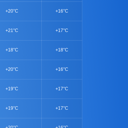
+20°C
+16°C
+21°C
+17°C
+18°C
+18°C
+20°C
+16°C
+19°C
+17°C
+19°C
+17°C
+20°C
+16°C