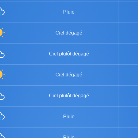
Pluie
Ciel dégagé
Ciel plutôt dégagé
Ciel dégagé
Ciel plutôt dégagé
Pluie
Pluie