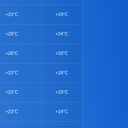
+23°C
+19°C
+28°C
+24°C
+26°C
+20°C
+23°C
+18°C
+23°C
+19°C
+23°C
+19°C