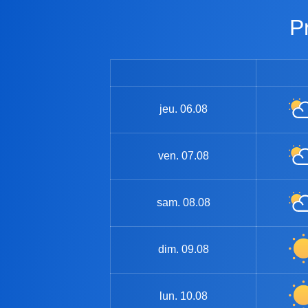
jeu.
06.08
ven.
07.08
sam.
08.08
dim.
09.08
lun.
10.08