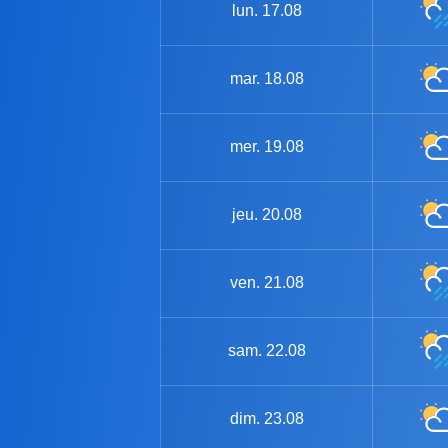
lun.
17.08
mar.
18.08
mer.
19.08
jeu.
20.08
ven.
21.08
sam.
22.08
dim.
23.08