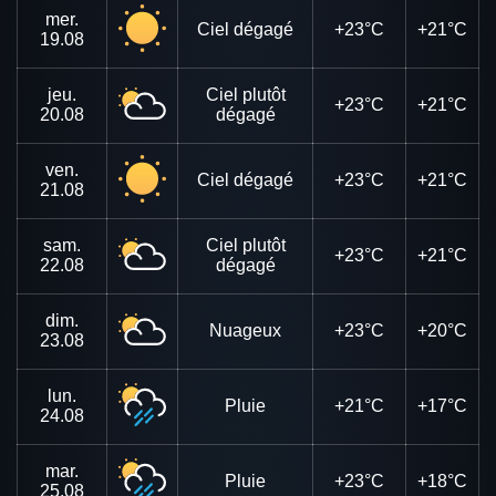
mer.
Ciel dégagé
+23°C
+21°C
19.08
jeu.
Ciel plutôt
+23°C
+21°C
20.08
dégagé
ven.
Ciel dégagé
+23°C
+21°C
21.08
sam.
Ciel plutôt
+23°C
+21°C
22.08
dégagé
dim.
Nuageux
+23°C
+20°C
23.08
lun.
Pluie
+21°C
+17°C
24.08
mar.
Pluie
+23°C
+18°C
25.08