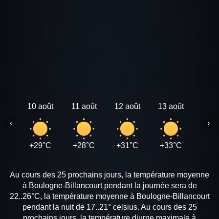
10 août
11 août
12 août
13 août
14 a
‹
›
+29°C
+28°C
+31°C
+33°C
+35
Au cours des 25 prochains jours, la température moyenne
à Boulogne-Billancourt pendant la journée sera de
22..26°C, la température moyenne à Boulogne-Billancourt
pendant la nuit de 17..21° celsius. Au cours des 25
prochains jours, la température diurne maximale à