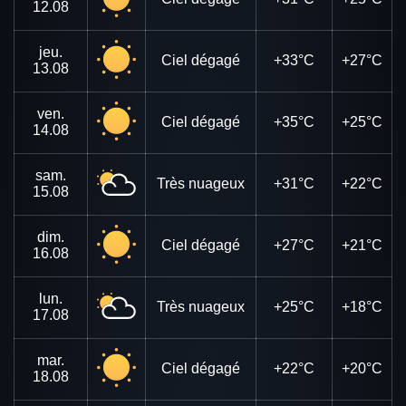
12.08
jeu.
Ciel dégagé
+33°C
+27°C
13.08
ven.
Ciel dégagé
+35°C
+25°C
14.08
sam.
Très nuageux
+31°C
+22°C
15.08
dim.
Ciel dégagé
+27°C
+21°C
16.08
lun.
Très nuageux
+25°C
+18°C
17.08
mar.
Ciel dégagé
+22°C
+20°C
18.08