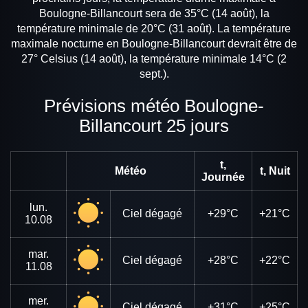
Boulogne-Billancourt sera de 35°C (14 août), la
température minimale de 20°C (31 août). La température
maximale nocturne en Boulogne-Billancourt devrait être de
27° Celsius (14 août), la température minimale 14°C (2
sept.).
Prévisions météo Boulogne-
Billancourt 25 jours
t,
Météo
t, Nuit
Journée
lun.
Ciel dégagé
+29°C
+21°C
10.08
mar.
Ciel dégagé
+28°C
+22°C
11.08
mer.
Ciel dégagé
+31°C
+25°C