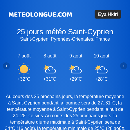
Eya Hkiri
25 jours météo Saint-Cyprien
Saint-Cyprien, Pyrénées-Orientales, France
7 août
8 août
9 août
10 août
11 a
‹
›
+32°C
+31°C
+29°C
+28°C
+29
Au cours des 25 prochains jours, la température moyenne
à Saint-Cyprien pendant la journée sera de 27..31°C, la
température moyenne à Saint-Cyprien pendant la nuit de
24..28° celsius. Au cours des 25 prochains jours, la
température diurne maximale à Saint-Cyprien sera de
34°C (16 août), la température minimale de 25°C (28 août).