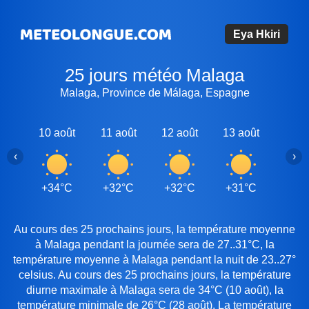
Eya Hkiri
25 jours météo Malaga
Malaga, Province de Málaga, Espagne
10 août
11 août
12 août
13 août
14 a
‹
›
+34°C
+32°C
+32°C
+31°C
+30
Au cours des 25 prochains jours, la température moyenne
à Malaga pendant la journée sera de 27..31°C, la
température moyenne à Malaga pendant la nuit de 23..27°
celsius. Au cours des 25 prochains jours, la température
diurne maximale à Malaga sera de 34°C (10 août), la
température minimale de 26°C (28 août). La température