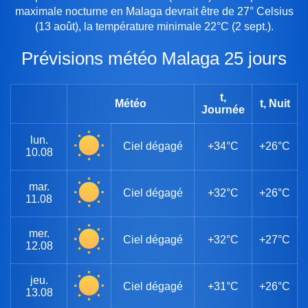
maximale nocturne en Malaga devrait être de 27° Celsius
(13 août), la température minimale 22°C (2 sept.).
Prévisions météo Malaga 25 jours
t,
Météo
t, Nuit
Journée
lun.
Ciel dégagé
+34°C
+26°C
10.08
mar.
Ciel dégagé
+32°C
+26°C
11.08
mer.
Ciel dégagé
+32°C
+27°C
12.08
jeu.
Ciel dégagé
+31°C
+26°C
13.08