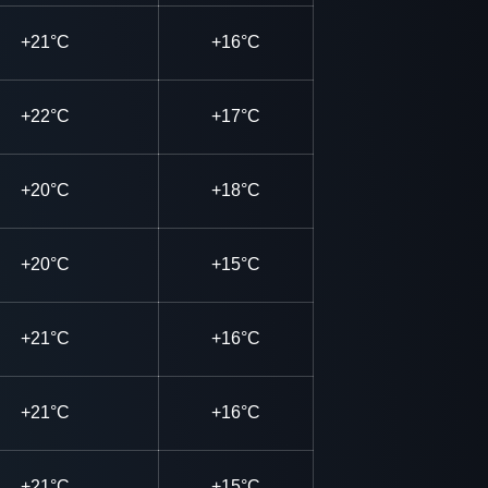
+21°C
+16°C
+22°C
+17°C
+20°C
+18°C
+20°C
+15°C
+21°C
+16°C
+21°C
+16°C
+21°C
+15°C