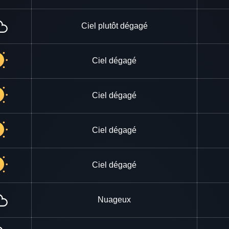
Ciel plutôt dégagé
Ciel dégagé
Ciel dégagé
Ciel dégagé
Ciel dégagé
Nuageux