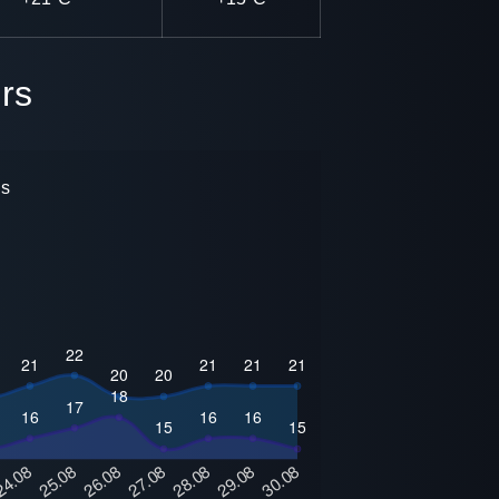
rs
us