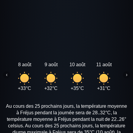
8 août
9 août
10 août
11 août
12 a
‹
›
+33°C
+32°C
+35°C
+31°C
+32
Au cours des 25 prochains jours, la température moyenne
à Fréjus pendant la journée sera de 28..32°C, la
température moyenne à Fréjus pendant la nuit de 22..26°
celsius. Au cours des 25 prochains jours, la température
diurne maximale à Fréjus sera de 35°C (10 août), la