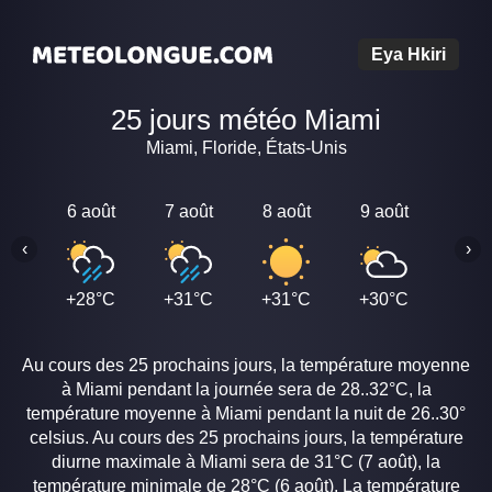
Eya Hkiri
25 jours météo Miami
Miami, Floride, États-Unis
6 août
7 août
8 août
9 août
10 a
‹
›
+28°C
+31°C
+31°C
+30°C
+30
Au cours des 25 prochains jours, la température moyenne
à Miami pendant la journée sera de 28..32°C, la
température moyenne à Miami pendant la nuit de 26..30°
celsius. Au cours des 25 prochains jours, la température
diurne maximale à Miami sera de 31°C (7 août), la
température minimale de 28°C (6 août). La température