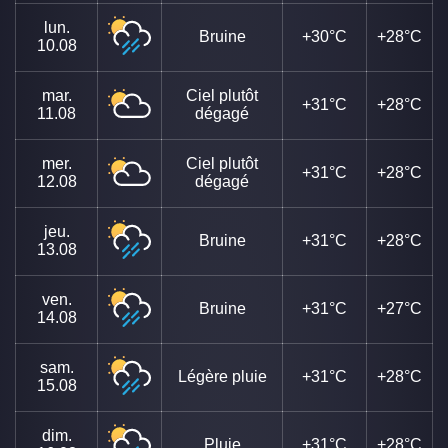
lun.
Bruine
+30°C
+28°C
10.08
mar.
Ciel plutôt
+31°C
+28°C
11.08
dégagé
mer.
Ciel plutôt
+31°C
+28°C
12.08
dégagé
jeu.
Bruine
+31°C
+28°C
13.08
ven.
Bruine
+31°C
+27°C
14.08
sam.
Légère pluie
+31°C
+28°C
15.08
dim.
Pluie
+31°C
+28°C