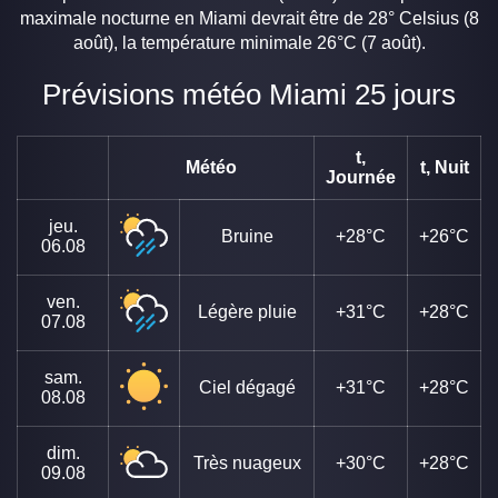
maximale nocturne en Miami devrait être de 28° Celsius (8
août), la température minimale 26°C (7 août).
Prévisions météo Miami 25 jours
t,
Météo
t, Nuit
Journée
jeu.
Bruine
+28°C
+26°C
06.08
ven.
Légère pluie
+31°C
+28°C
07.08
sam.
Ciel dégagé
+31°C
+28°C
08.08
dim.
Très nuageux
+30°C
+28°C
09.08