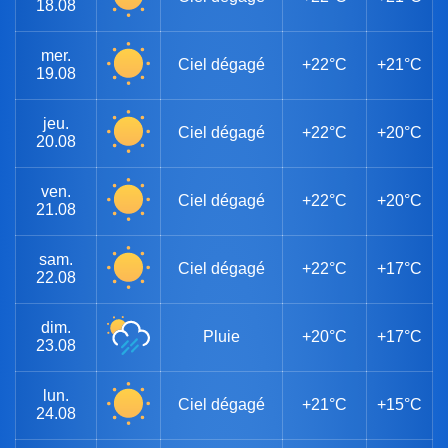
18.08
mer.
Ciel dégagé
+22°C
+21°C
19.08
jeu.
Ciel dégagé
+22°C
+20°C
20.08
ven.
Ciel dégagé
+22°C
+20°C
21.08
sam.
Ciel dégagé
+22°C
+17°C
22.08
dim.
Pluie
+20°C
+17°C
23.08
lun.
Ciel dégagé
+21°C
+15°C
24.08