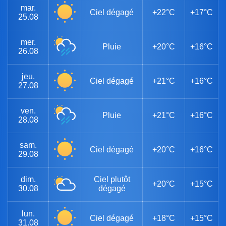
mar.
Ciel dégagé
+22°C
+17°C
25.08
mer.
Pluie
+20°C
+16°C
26.08
jeu.
Ciel dégagé
+21°C
+16°C
27.08
ven.
Pluie
+21°C
+16°C
28.08
sam.
Ciel dégagé
+20°C
+16°C
29.08
dim.
Ciel plutôt
+20°C
+15°C
30.08
dégagé
lun.
Ciel dégagé
+18°C
+15°C
31.08