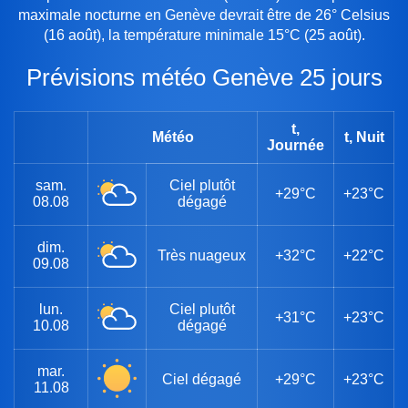
maximale nocturne en Genève devrait être de 26° Celsius
(16 août), la température minimale 15°C (25 août).
Prévisions météo Genève 25 jours
t,
Météo
t, Nuit
Journée
sam.
Ciel plutôt
+29°C
+23°C
08.08
dégagé
dim.
Très nuageux
+32°C
+22°C
09.08
lun.
Ciel plutôt
+31°C
+23°C
10.08
dégagé
mar.
Ciel dégagé
+29°C
+23°C
11.08