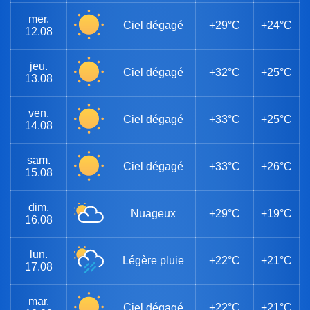
mer.
Ciel dégagé
+29°C
+24°C
12.08
jeu.
Ciel dégagé
+32°C
+25°C
13.08
ven.
Ciel dégagé
+33°C
+25°C
14.08
sam.
Ciel dégagé
+33°C
+26°C
15.08
dim.
Nuageux
+29°C
+19°C
16.08
lun.
Légère pluie
+22°C
+21°C
17.08
mar.
Ciel dégagé
+22°C
+21°C