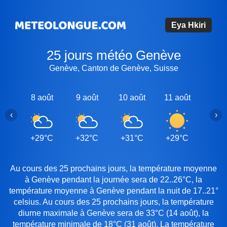
Eya Hkiri
25 jours météo Genève
Genève, Canton de Genève, Suisse
8 août
9 août
10 août
11 août
12 a
‹
›
+29°C
+32°C
+31°C
+29°C
+29
Au cours des 25 prochains jours, la température moyenne
à Genève pendant la journée sera de 22..26°C, la
température moyenne à Genève pendant la nuit de 17..21°
celsius. Au cours des 25 prochains jours, la température
diurne maximale à Genève sera de 33°C (14 août), la
température minimale de 18°C (31 août). La température