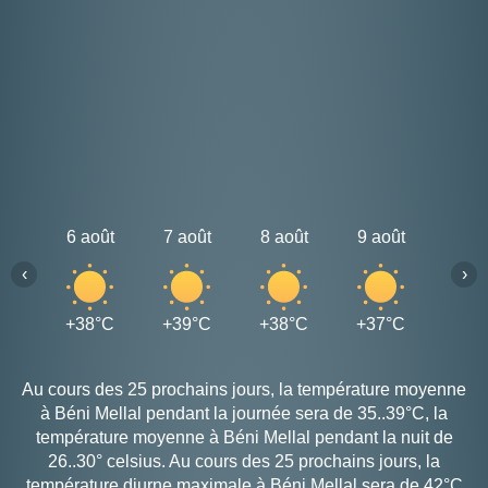
6 août
7 août
8 août
9 août
10 a
‹
›
+38°C
+39°C
+38°C
+37°C
+36
Au cours des 25 prochains jours, la température moyenne
à Béni Mellal pendant la journée sera de 35..39°C, la
température moyenne à Béni Mellal pendant la nuit de
26..30° celsius. Au cours des 25 prochains jours, la
température diurne maximale à Béni Mellal sera de 42°C