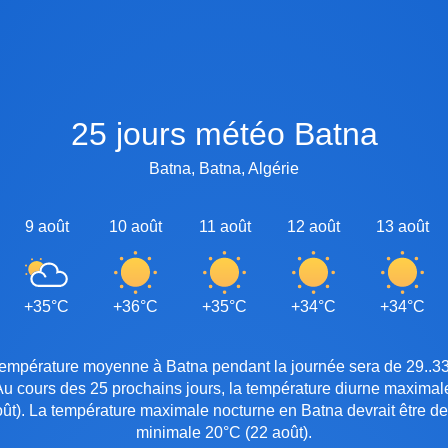
25 jours météo Batna
Batna, Batna, Algérie
9 août
10 août
11 août
12 août
13 août
+35°C
+36°C
+35°C
+34°C
+34°C
 température moyenne à Batna pendant la journée sera de 29..
 Au cours des 25 prochains jours, la température diurne maximal
t). La température maximale nocturne en Batna devrait être de 
minimale 20°C (22 août).