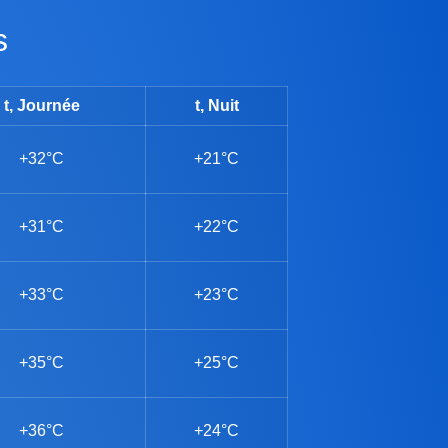
s
t, Journée
t, Nuit
+32°C
+21°C
+31°C
+22°C
+33°C
+23°C
+35°C
+25°C
+36°C
+24°C