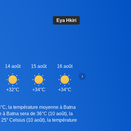
Eya Hkiri
14 août
15 août
16 août
17 août
18 août
›
+32°C
+34°C
+34°C
+34°C
+33°C
33°C, la température moyenne à Batna
e à Batna sera de 36°C (10 août), la
25° Celsius (10 août), la température