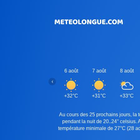
6 août
7 août
8 août
‹
+32°C
+31°C
+33°C
Au cours des 25 prochains jours, la
pendant la nuit de 20..24° celsius.
température minimale de 27°C (28 aoû