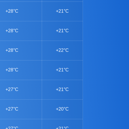
+28°C
+21°C
+28°C
+21°C
+28°C
+22°C
+28°C
+21°C
+27°C
+21°C
+27°C
+20°C
+27°C
+21°C