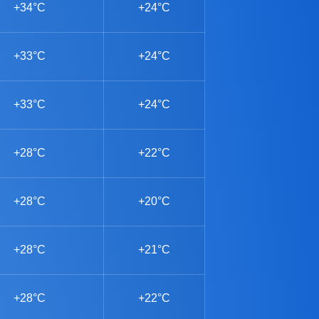
+34°C
+24°C
+33°C
+24°C
+33°C
+24°C
+28°C
+22°C
+28°C
+20°C
+28°C
+21°C
+28°C
+22°C