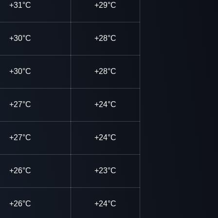
+31°C
+29°C
+30°C
+28°C
+30°C
+28°C
+27°C
+24°C
+27°C
+24°C
+26°C
+23°C
+26°C
+24°C