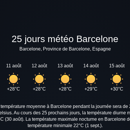
25 jours météo Barcelone
Barcelone, Province de Barcelone, Espagne
11 août
12 août
13 août
14 août
15 août
+28°C
+28°C
+28°C
+29°C
+30°C
a température moyenne à Barcelone pendant la journée sera de
celsius. Au cours des 25 prochains jours, la température diurne
C (30 août). La température maximale nocturne en Barcelone dev
température minimale 22°C (1 sept.).