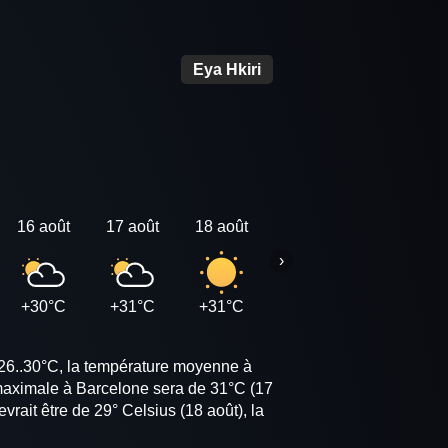
Eya Hkiri
16 août
17 août
18 août
19 août
20 août
›
+30°C
+31°C
+31°C
+31°C
+30°C
 26..30°C, la température moyenne à
 maximale à Barcelone sera de 31°C (17
rait être de 29° Celsius (18 août), la