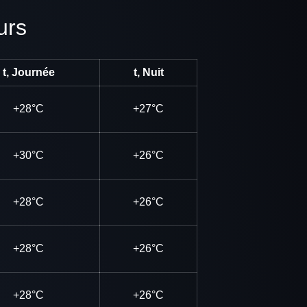
urs
t, Journée
t, Nuit
+28°C
+27°C
+30°C
+26°C
+28°C
+26°C
+28°C
+26°C
+28°C
+26°C